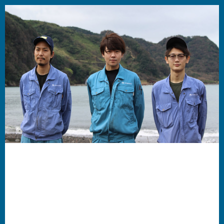
コ
ン
テ
ン
ツ
に
ス
キ
ッ
プ