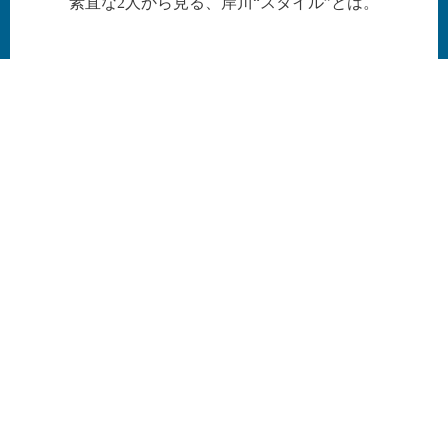
素直な2人から見る、岸川“スタイル”とは。
丸尾さん
田中さん
スピニング係
組立係
2019年中
2014年中途入社
途入社