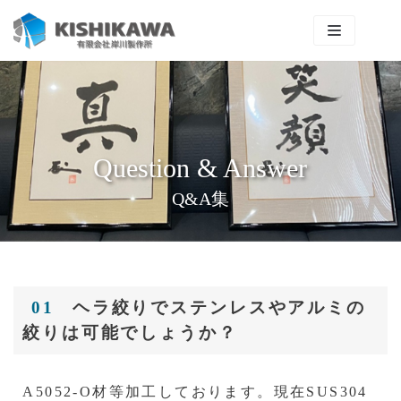
コ
ン
テ
ン
ツ
に
ス
Question & Answer
キ
Q&A集
ッ
プ
01
ヘラ絞りでステンレスやアルミの
絞りは可能でしょうか？
A5052-O材等加工しております。現在SUS304